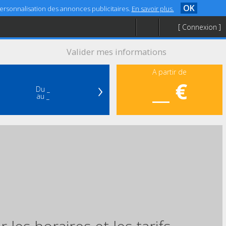
OK
 personnalisation des annonces publicitaires.
En savoir plus.
[ Connexion ]
Valider mes informations
A partir de
›
__ €
Du _
au _