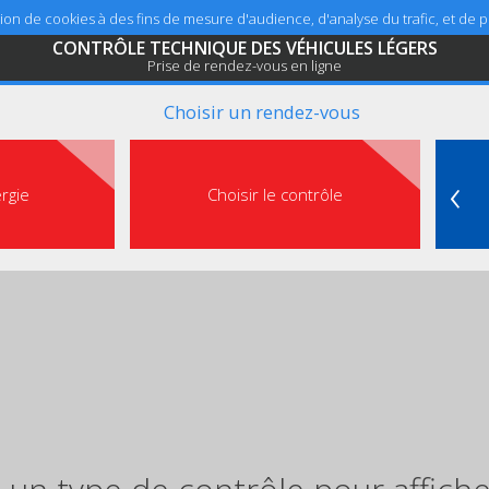
sation de cookies à des fins de mesure d'audience, d'analyse du trafic, et de
CONTRÔLE TECHNIQUE DES VÉHICULES LÉGERS
Prise de rendez-vous en ligne
Choisir un rendez-vous
‹
ergie
Choisir le contrôle