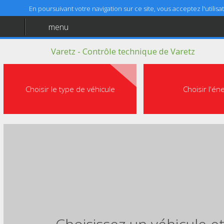
En poursuivant votre navigation sur ce site, vous acceptez l'utili
menu
Accueil
Varetz - Contrôle technique de Varetz
Aide
Mentions légales
Choisir le type de véhicule
Choisir l'én