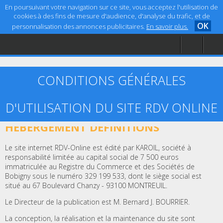
En poursuivant votre navigation sur ce site, vous acceptez l'utilisation de
cookies à des fins de mesure d'audience, d'analyse du trafic, et de
OK
personnalisation des annonces publicitaires.
En savoir plus.
Accueil
Aide
Mentions légales
CONDITIONS GÉNÉRALES
D'UTILISATION DU SITE RDV ONLINE
ARTICLE 1 – ÉDITEUR, CRÉATION ET
HÉBERGEMENT DÉFINITIONS
Le site internet RDV-Online est édité par KAROIL, société à
responsabilité limitée au capital social de 7 500 euros
immatriculée au Registre du Commerce et des Sociétés de
Bobigny sous le numéro 329 199 533, dont le siège social est
situé au 67 Boulevard Chanzy - 93100 MONTREUIL.
Le Directeur de la publication est M. Bernard J. BOURRIER.
La conception, la réalisation et la maintenance du site sont