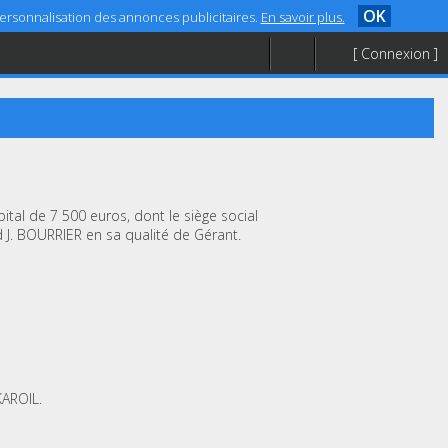
OK
 personnalisation des annonces publicitaires.
En savoir plus.
[ Connexion ]
ital de 7 500 euros, dont le siège social
 J. BOURRIER en sa qualité de Gérant.
KAROIL.