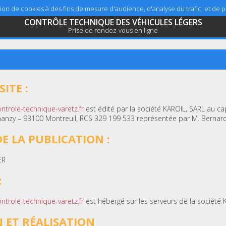
sation de cookies à des fins de mesure d'audience, d'analyse du trafic, et de
CONTRÔLE TECHNIQUE DES VÉHICULES LÉGERS
Prise de rendez-vous en ligne
ITE :
ntrole-technique-varetz.fr
est édité par la société KAROIL, SARL au cap
Chanzy – 93100 Montreuil, RCS 329 199 533 représentée par M. Bernard
E LA PUBLICATION :
ER
:
ntrole-technique-varetz.fr
est hébergé sur les serveurs de la société 
 ET RÉALISATION